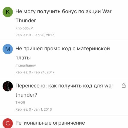
K
Не могу получить бонус по акции War
Thunder
KholodovP
Replies
9
Feb 28, 2017
M
Не пришел промо код с материнской
платы
mr.martianov
Replies
0
Feb 24, 2017
L
Перенесено: как получить код для war
o
thunder?
c
THOR
Replies
0
Jan 1, 2016
k
e
C
Региональные ограничение