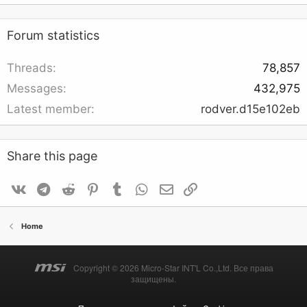
Forum statistics
Threads
78,857
Messages
432,975
Latest member
rodver.d15e102eb
Share this page
VK
telegram
Reddit
Pinterest
Tumblr
WhatsApp
Email
Link
Home
Copyright © 2026 Micro-Star INT'L Co.,Ltd. Все права
защищены.