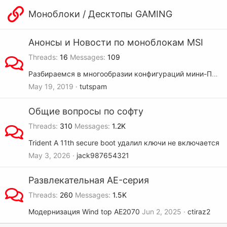
Моноблоки / Десктопы GAMING
Анонсы и Новости по моноблокам MSI
Threads
16
Messages
109
Разбираемся в многообразии конфигураций мини-ПК MSI Cubi 3 Silent (S)
May 19, 2019
tutspam
Общие вопросы по софту
Threads
310
Messages
1.2K
Trident A 11th secure boot удалил ключи не включается
May 3, 2026
jack987654321
Развлекательная AE-серия
Threads
260
Messages
1.5K
Модернизация Wind top AE2070
Jun 2, 2025
ctiraz2