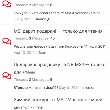
Threads
2
Messages
8
Конкурс Overclockers Stars от MSI и overclockers.ru. О том как НЕ надо проводить
Jun 1, 2011
Starikin_P
MSI дарит подарки! -- только для чтения
Threads
3
Messages
40
Результаты лотереи будут опубликованы 11 июля 2011
Aug 13, 2011
Иван
Подарок к празднику за NB MSI! -- только
для чтени
Threads
2
Messages
5
ВТолько магазины Just???
May 8, 2011
seledka
Зимний конкурс от MSI "Моноблок моей
мечты" -- тол