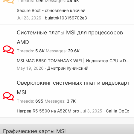
Threads
7.9K
Messages
44.4K
Secure Boot - обновление ключей
Jul 23, 2026
bulatnk103159702e3
Системные платы MSI для процессоров
AMD
Threads
5.8K
Messages
29.6K
MSI MAG B650 TOMAHAWK WIFI | Индикатор CPU и DRAM
May 19, 2026
Дмитрий Кучинский
Оверклокинг системных плат и видеокарт
MSI
Threads
695
Messages
3.7K
Нагрев R5 5500 на A520M pro
Jul 3, 2025
CaIIIa OpEx
Графические карты MSI